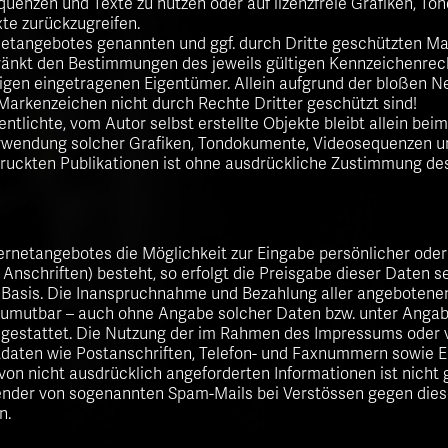
enzen und Texte zu nutzen oder auf lizenzfreie Grafiken, To
te zurückzugreifen.
rnetangebotes genannten und ggf. durch Dritte geschützten 
ränkt den Bestimmungen des jeweils gültigen Kennzeichenrec
ligen eingetragenen Eigentümer. Allein aufgrund der bloßen Ne
 Markenzeichen nicht durch Rechte Dritter geschützt sind!
entlichte, vom Autor selbst erstellte Objekte bleibt allein beim
erwendung solcher Grafiken, Tondokumente, Videosequenzen u
ruckten Publikationen ist ohne ausdrückliche Zustimmung des
ternetangebotes die Möglichkeit zur Eingabe persönlicher ode
Anschriften) besteht, so erfolgt die Preisgabe dieser Daten s
er Basis. Die Inanspruchnahme und Bezahlung aller angebotenen
zumutbar – auch ohne Angabe solcher Daten bzw. unter Anga
gestattet. Die Nutzung der im Rahmen des Impressums oder 
ktdaten wie Postanschriften, Telefon- und Faxnummern sowie 
von nicht ausdrücklich angeforderten Informationen ist nicht 
ender von sogenannten Spam-Mails bei Verstössen gegen dies
n.