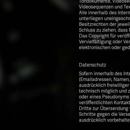
Tondokumente, Videosequ
Videosequenzen und Tex
Alle innerhalb des Inte
unterliegen uneingesch
Besitzrechten der jewei
Schluss zu ziehen, dass
Das Copyright für veröff
Vervielfältigung oder V
elektronischen oder ged
Datenschutz
Sofern innerhalb des In
(Emailadressen, Namen, 
ausdrücklich freiwillig
technisch möglich und 
oder eines Pseudonyms 
veröffentlichten Konta
Dritte zur Übersendung 
Schritte gegen die Vers
ausdrücklich vorbehalte