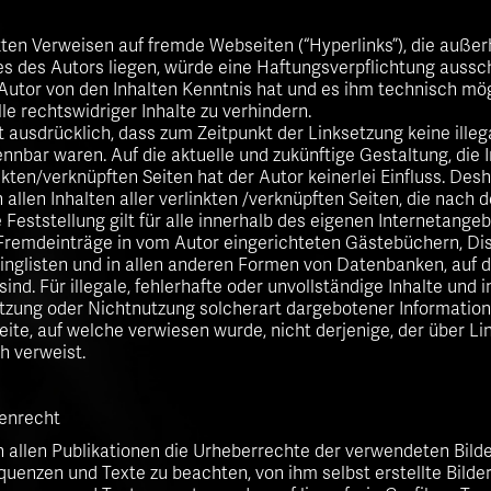
kten Verweisen auf fremde Webseiten (“Hyperlinks”), die außer
 des Autors liegen, würde eine Haftungsverpflichtung ausschl
r Autor von den Inhalten Kenntnis hat und es ihm technisch m
le rechtswidriger Inhalte zu verhindern.
t ausdrücklich, dass zum Zeitpunkt der Linksetzung keine illeg
nnbar waren. Auf die aktuelle und zukünftige Gestaltung, die I
kten/verknüpften Seiten hat der Autor keinerlei Einfluss. Desha
 allen Inhalten aller verlinkten /verknüpften Seiten, die nach 
Feststellung gilt für alle innerhalb des eigenen Internetange
Fremdeinträge in vom Autor eingerichteten Gästebüchern, Dis
linglisten und in allen anderen Formen von Datenbanken, auf d
sind. Für illegale, fehlerhafte oder unvollständige Inhalte und 
tzung oder Nichtnutzung solcherart dargebotener Information
Seite, auf welche verwiesen wurde, nicht derjenige, der über Lin
ch verweist.
enrecht
in allen Publikationen die Urheberrechte der verwendeten Bilde
enzen und Texte zu beachten, von ihm selbst erstellte Bilder,