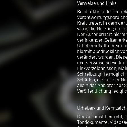
Verweise und Links
Bei direkten oder indire
Verantwortungsbereiches
Kraft treten, in dem de
wäre, die Nutzung im Fal
Der Autor erklärt hiermi
verlinkenden Seiten erke
Urheberschaft der verlin
hiermit ausdrücklich von
verändert wurden. Diese 
und Verweise sowie für 
Linkverzeichnissen, Mai
Schreibzugriffe möglich 
Schäden, die aus der Nu
allein der Anbieter der 
Veröffentlichung ledigli
Urheber- und Kennzeich
Der Autor ist bestrebt, 
Tondokumente, Videosequ