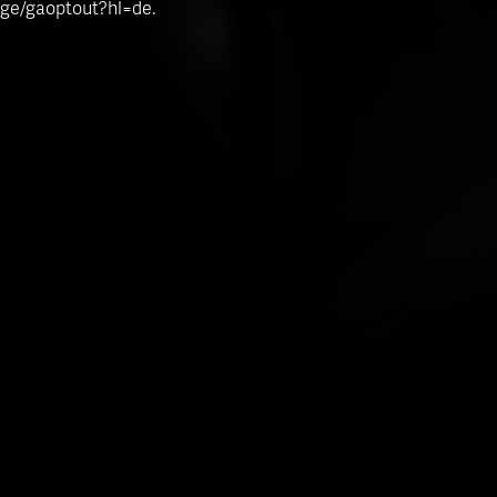
age/gaoptout?hl=de.